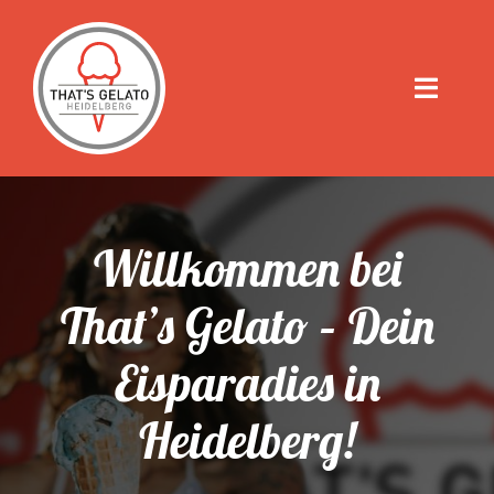
Zum
Inhalt
springen
Toggle
Naviga
Home
Über uns
Willkommen bei
That’s Gelato – Dein
Leistungen
Eisparadies in
Kontakt
Heidelberg!